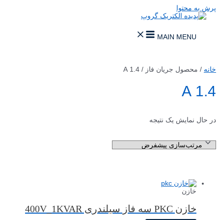
پرش به محتوا
MAIN MENU
خانه
/ محصول جریان فاز / 1.4 A
1.4 A
در حال نمایش یک نتیجه
خازن
خازن PKC سه فاز سیلندری 400V_1KVAR