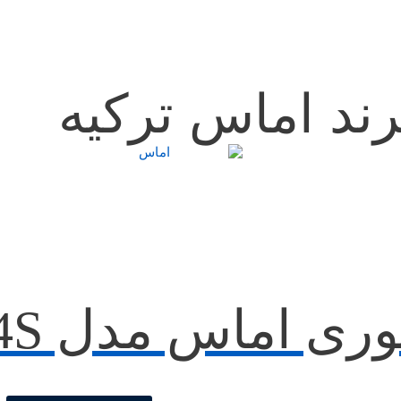
رند اماس ترکیه
ماس مدل PSA063KD434S