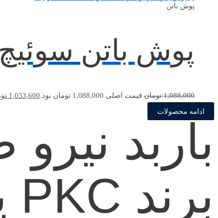
پوش باتن
پوش باتن سوئیچ دار 1-0 اماس 00AA20
1,088,000
تومان
قیمت اصلی 1,088,000 تومان بود.
1,033,600
تو
ادامه محصولات
باربد نیرو
برند PKC پرتوخازن