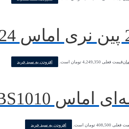
افزودن به سبد خرید
مان
قیمت فعلی 4,249,350 تومان است.
 اماس BS1010
افزودن به سبد خرید
علی 408,500 تومان است.