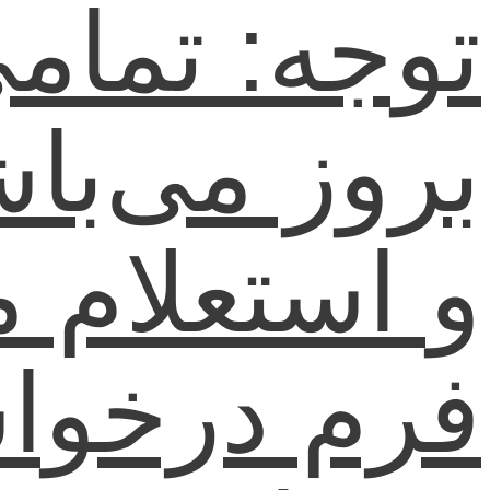
توجه: تمام
بروز می‌با
و استعلام 
فرم درخواس