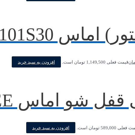
س CM101S30 متال
افزودن به سبد خرید
مان
قیمت فعلی 1,149,500 تومان است.
 اماس B200EE باکالیت
افزودن به سبد خرید
علی 589,000 تومان است.