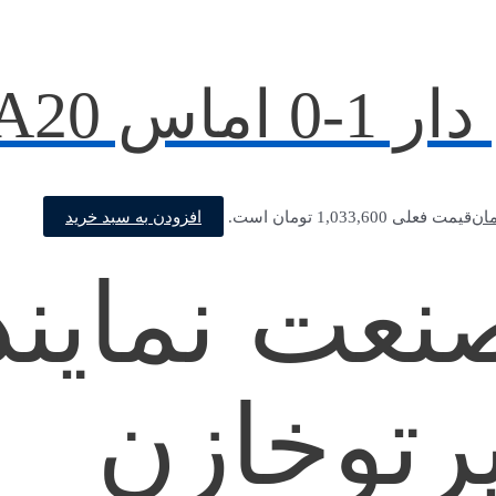
B1 سری B
افزودن به سبد خرید
مان
قیمت فعلی 1,033,600 تومان است.
 صنعت نمای