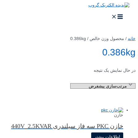
پرش
به
محتوا
MAIN
MENU
خانه
/ محصول وزن خالص / 0.386kg
0.386kg
در حال نمایش یک نتیجه
خازن
خازن PKC سه فاز سیلندری 440V_2.5KVAR
اطلاعات بیشتر