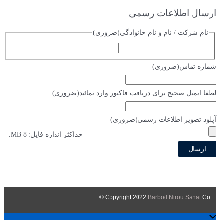
ا
ارسال اطلاعات رسمی
ی
نام شرکت / نام و نام خانوادگی
(ضروری)
:
ا
ف
س
ا
شماره تماس
(ضروری)
م
م
ی
لطفا ایمیل صحیح برای دریافت فاکتور وارد نمائید
(ضروری)
ل
آپلود تصویر اطلاعات رسمی
(ضروری)
حداکثر اندازه فایل: 8 MB.
Barbod Nirou Sanat
Co ©
.Copyright 2022
اسکرول