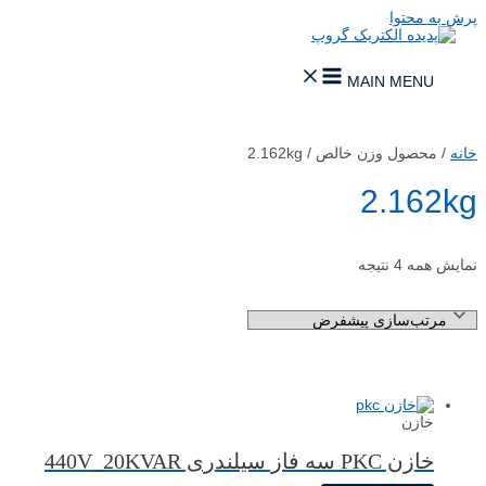
پرش به محتوا
MAIN MENU
خانه
/ محصول وزن خالص / 2.162kg
2.162kg
نمایش همه 4 نتیجه
خازن
خازن PKC سه فاز سیلندری 440V_20KVAR