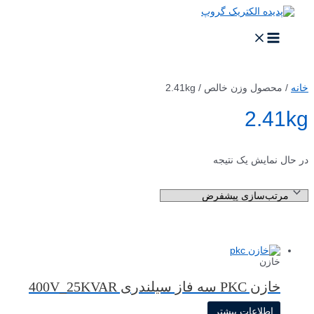
پرش
به
محتوا
MAIN
MENU
خانه
/ محصول وزن خالص / 2.41kg
2.41kg
در حال نمایش یک نتیجه
خازن
خازن PKC سه فاز سیلندری 400V_25KVAR
اطلاعات بیشتر