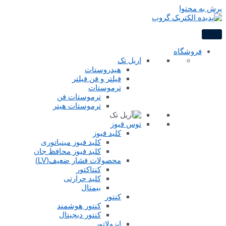
پرش به محتوا
فروشگاه
اریل تک
هیدروستات
فیلتر و فن فیلتر
ترموستات
ترموستات فن
ترموستات هیتر
توس فیوز
کلید فیوز
کلید فیوز مینیاتوری
کلید فیوز محافظ جان
محصولات فشار ضعیف(LV)
کنتاکتور
کلید حرارتی
بیمتال
کنتور
کنتور هوشمند
کنتور دیجیتال
ایزولاتور