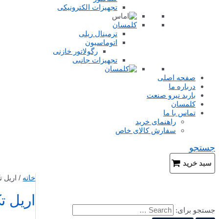
تجهیزات الکترونیکی
کلمسان
ترمینال ریلی
اتوماسیون
رگولاتور خازنی
تجهیزات جانبی
صفحه اصلی
درباره ما
باربد نیرو صنعت
کلمسان
تماس با ما
راهنمای خرید
سفارش کالای خاص
جستجو
سبد خرید
خانه
/ اریل ت
اریل ت
جستجو برای: