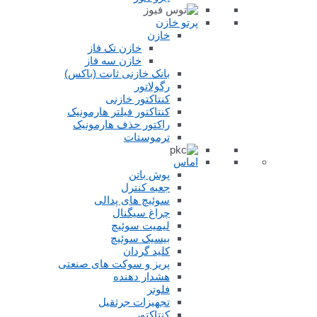
پرتو خازن
خازن
خازن تک فاز
خازن سه فاز
بانک خازنی ثابت (باکس)
رگولاتور
کنتاکتور خازنی
کنتاکتور فیلتر هارمونیک
راکتور حذف هارمونیک
ترموستات
اماس
پوش باتن
جعبه کنترل
سوئیچ های پدالی
چراغ سیگنال
لیمیت سوئیچ
بیسیک سوئیچ
کلید گردان
پریز و سوکت های صنعتی
هشدار دهنده
فلوتر
تجهیزات جرثقیل
کنتاکتور