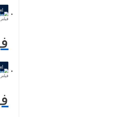
اط
فیلتر 
فن ف
اط
فیلتر 
فیل