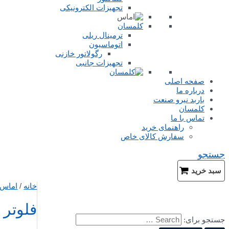
تجهیزات الکترونیکی
کلمسان
ترمینال ریلی
اتوماسیون
رگولاتور خازنی
تجهیزات جانبی
صفحه اصلی
درباره ما
باربد نیرو صنعت
کلمسان
تماس با ما
راهنمای خرید
سفارش کالای خاص
جستجو
سبد خرید
خانه
/
اماس
فلوتر
جستجو برای: