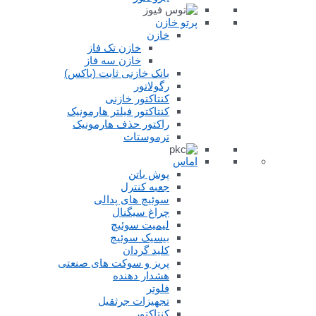
پرتو خازن
خازن
خازن تک فاز
خازن سه فاز
بانک خازنی ثابت (باکس)
رگولاتور
کنتاکتور خازنی
کنتاکتور فیلتر هارمونیک
راکتور حذف هارمونیک
ترموستات
اماس
پوش باتن
جعبه کنترل
سوئیچ های پدالی
چراغ سیگنال
لیمیت سوئیچ
بیسیک سوئیچ
کلید گردان
پریز و سوکت های صنعتی
هشدار دهنده
فلوتر
تجهیزات جرثقیل
کنتاکتور