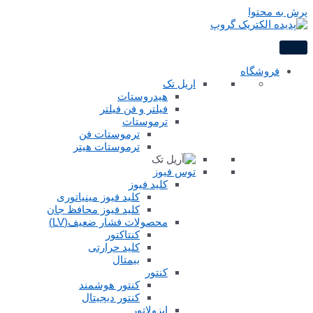
پرش به محتوا
فروشگاه
اریل تک
هیدروستات
فیلتر و فن فیلتر
ترموستات
ترموستات فن
ترموستات هیتر
توس فیوز
کلید فیوز
کلید فیوز مینیاتوری
کلید فیوز محافظ جان
محصولات فشار ضعیف(LV)
کنتاکتور
کلید حرارتی
بیمتال
کنتور
کنتور هوشمند
کنتور دیجیتال
ایزولاتور