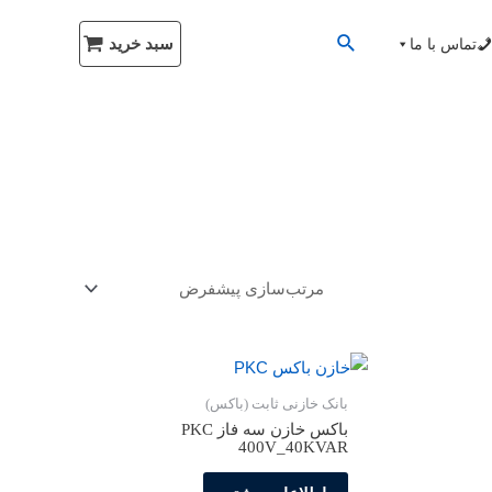
سبد خرید
تماس با ما
بانک خازنی ثابت (باکس)
باکس خازن سه فاز PKC
400V_40KVAR