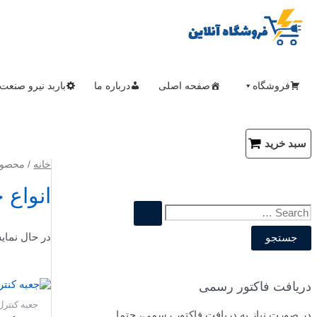
پرش
به
محتوا
فروشگاه
صفحه اصلی
درباره ما
باربد نیرو صنعت
جستجو
سبد خرید
خانه
/ محصول
انواع 
ج
س
در حال نمای
ت
ج
دریافت فاکتور رسمی
و
جعبه کنترل
در صورت نیاز به دریافت فاکتور رسمی، حتما