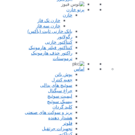
پرتو خازن
خازن
خازن تک فاز
خازن سه فاز
بانک خازنی ثابت (باکس)
رگولاتور
کنتاکتور خازنی
کنتاکتور فیلتر هارمونیک
راکتور حذف هارمونیک
ترموستات
اماس
پوش باتن
جعبه کنترل
سوئیچ های پدالی
چراغ سیگنال
لیمیت سوئیچ
بیسیک سوئیچ
کلید گردان
پریز و سوکت های صنعتی
هشدار دهنده
فلوتر
تجهیزات جرثقیل
کنتاکتور