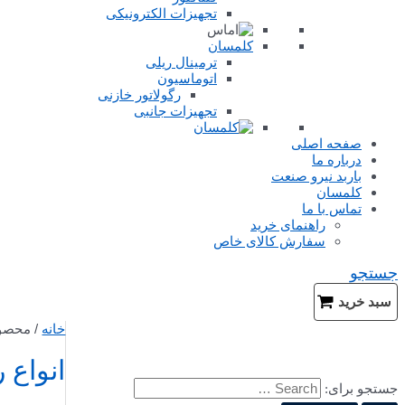
تجهیزات الکترونیکی
کلمسان
ترمینال ریلی
اتوماسیون
رگولاتور خازنی
تجهیزات جانبی
صفحه اصلی
درباره ما
باربد نیرو صنعت
کلمسان
تماس با ما
راهنمای خرید
سفارش کالای خاص
جستجو
سبد خرید
خانه
/ محصول
انواع 
جستجو برای: