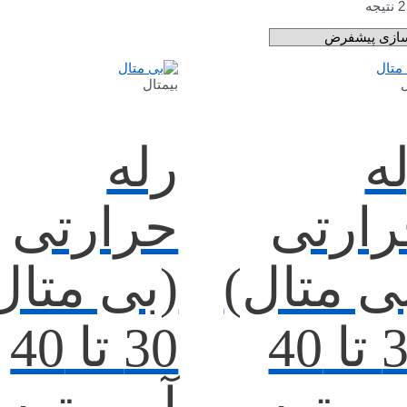
ل
بیمتال
ه
رله
ارتی
حرارتی
ی متال)
(بی متال
30 تا 40
30 تا 40