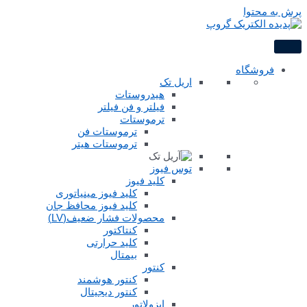
پرش به محتوا
فروشگاه
اریل تک
هیدروستات
فیلتر و فن فیلتر
ترموستات
ترموستات فن
ترموستات هیتر
توس فیوز
کلید فیوز
کلید فیوز مینیاتوری
کلید فیوز محافظ جان
محصولات فشار ضعیف(LV)
کنتاکتور
کلید حرارتی
بیمتال
کنتور
کنتور هوشمند
کنتور دیجیتال
ایزولاتور