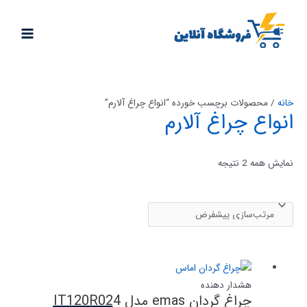
رش
ه
MAIN
حتوا
MENU
خانه
/ محصولات برچسب خورده “انواع چراغ آلارم”
انواع چراغ آلارم
نمایش همه 2 نتیجه
هشدار دهنده
چراغ گردان emas مدل IT120R024