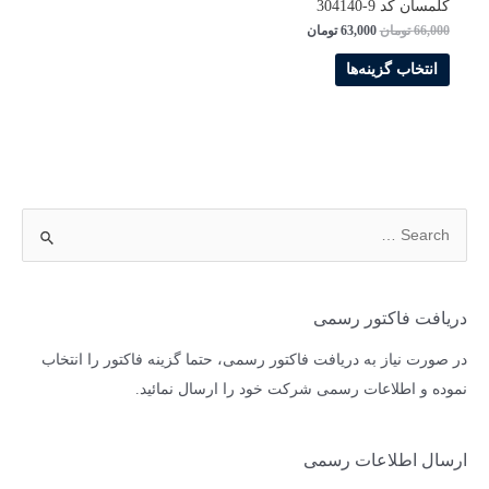
کلمسان کد 9-304140
قیمت
قیمت
66,000
تومان
63,000
تومان
اصلی
فعلی
این
66,000 تومان
63,000 تومان
انتخاب گزینه‌ها
بود.
است.
محصول
دارای
انواع
مختلفی
می
باشد.
ج
گزینه
س
ها
ت
ممکن
ج
دریافت فاکتور رسمی
است
و
در
در صورت نیاز به دریافت فاکتور رسمی، حتما گزینه فاکتور را انتخاب
ب
صفحه
نموده و اطلاعات رسمی شرکت خود را ارسال نمائید.
ر
محصول
ا
انتخاب
ارسال اطلاعات رسمی
ی
شوند
: