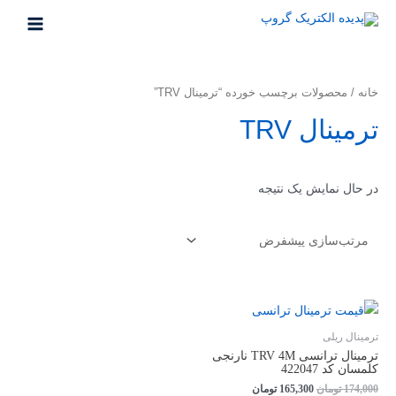
رش
ه
MAIN
حتوا
MENU
خانه
/ محصولات برچسب خورده “ترمینال TRV”
ترمینال TRV
در حال نمایش یک نتیجه
ترمینال ریلی
ترمینال ترانسی TRV 4M نارنجی
کلمسان کد 422047
قیمت
قیمت
174,000
تومان
165,300
تومان