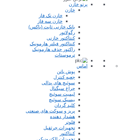
پرتو خازن
خازن
خازن تک فاز
خازن سه فاز
بانک خازنی ثابت (باکس)
رگولاتور
کنتاکتور خازنی
کنتاکتور فیلتر هارمونیک
راکتور حذف هارمونیک
ترموستات
اماس
پوش باتن
جعبه کنترل
سوئیچ های پدالی
چراغ سیگنال
لیمیت سوئیچ
بیسیک سوئیچ
کلید گردان
پریز و سوکت های صنعتی
هشدار دهنده
فلوتر
تجهیزات جرثقیل
کنتاکتور
تجهیزات الکترونیکی