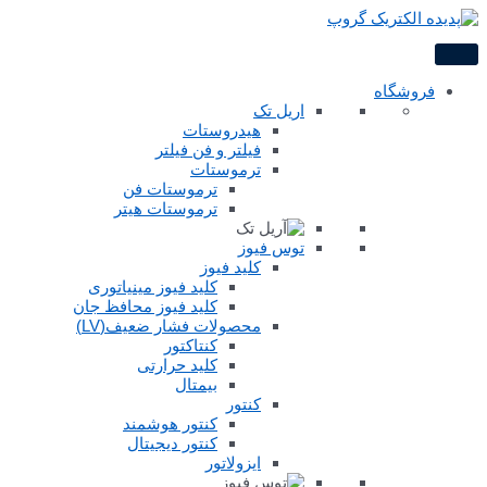
پرش
به
محتوا
فروشگاه
اریل تک
هیدروستات
فیلتر و فن فیلتر
ترموستات
ترموستات فن
ترموستات هیتر
توس فیوز
کلید فیوز
کلید فیوز مینیاتوری
کلید فیوز محافظ جان
محصولات فشار ضعیف(LV)
کنتاکتور
کلید حرارتی
بیمتال
کنتور
کنتور هوشمند
کنتور دیجیتال
ایزولاتور