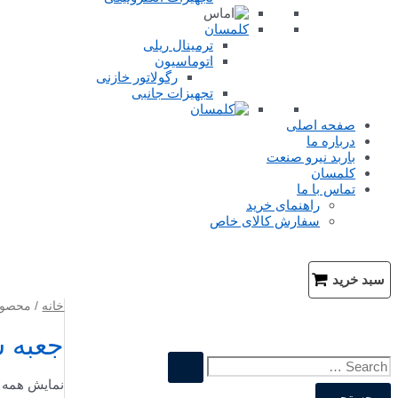
کلمسان
ترمینال ریلی
اتوماسیون
رگولاتور خازنی
تجهیزات جانبی
صفحه اصلی
درباره ما
باربد نیرو صنعت
کلمسان
تماس با ما
راهنمای خرید
سفارش کالای خاص
جستجو
سبد خرید
خانه
/ محصول
جعبه 
ج
نمایش همه 3 نتیجه
س