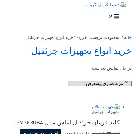
پرش
به
محتوا
MAIN
MENU
خانه
/ محصولات برچسب خورده “خرید انواع تجهیزات جرثقیل”
خرید انواع تجهیزات جرثقیل
در حال نمایش یک نتیجه
تجهیزات جرثقیل
کلید فرمان جرثقیل اماس مدل PV3E30B4
قیمت
قیمت
4,986,000
تومان
4,736,700
تومان
افزودن به سبد خرید