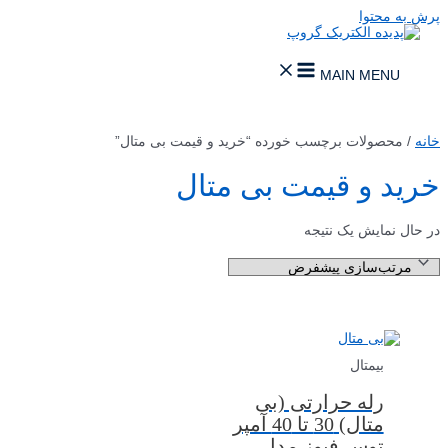
پرش به محتوا
MAIN MENU
خانه
/ محصولات برچسب خورده “خرید و قیمت بی متال”
خرید و قیمت بی متال
در حال نمایش یک نتیجه
بیمتال
رله حرارتی (بی
متال) 30 تا 40 آمپر
توس فیوز مدل