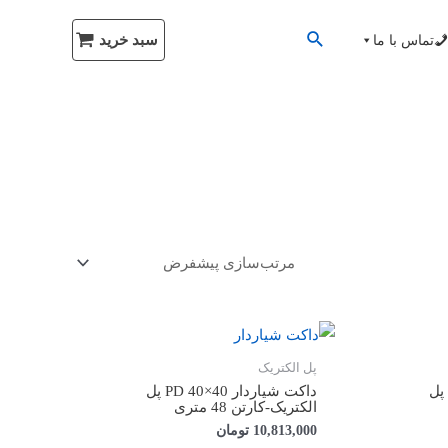
سبد خرید
تماس با ما
پل الکتریک
داکت شیاردار PD 25×60 پل
داکت شیاردار PD 40×40 پل
الکتریک-کارتن 48 متری
10,813,000
تومان