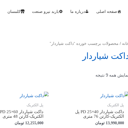
صفحه اصلی
درباره ما
باربد نیرو صنعت
کلمسان
انه
/ محصولات برچسب خورده “داکت شیاردار”
اکت شیاردار
مایش همه 9 نتیجه
پل الکتریک
پل الکتریک
داکت شیاردار PD 25×40 پل
الکتریک-کارتن 76 متری
الکتریک-کارتن 48 متری
13,990,000
تومان
12,255,000
تومان