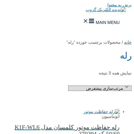
پرش به محتوا
MAIN MENU
خانه
/ محصولات برچسب خورده “رله”
رله
نمایش همه 3 نتیجه
اتوماسیون
رله حفاظت موتور کلمسان مدل K1F-WL6
50/60 کد 270294