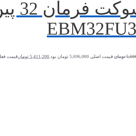
سوکت 
EBM32FU3
5,69
تومان
قیمت اصلی 5,696,000 تومان بود.
5,411,200
تومان
قیمت فعلی 5,411,200 توما