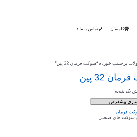
کلمسان
تماس با ما
ت برچسب خورده “سوکت فرمان 32 پین”
مان 32 پین
ش یک نتیجه
و سوکت های صنعتی