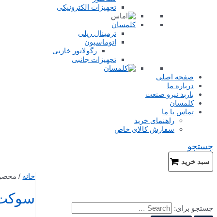
تجهیزات الکترونیکی
کلمسان
ترمینال ریلی
اتوماسیون
رگولاتور خازنی
تجهیزات جانبی
صفحه اصلی
درباره ما
باربد نیرو صنعت
کلمسان
تماس با ما
راهنمای خرید
سفارش کالای خاص
جستجو
سبد خرید
خانه
/ محصول
سوکت فر
جستجو برای: