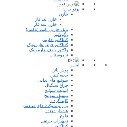
پرتو خازن
خازن
خازن تک فاز
خازن سه فاز
بانک خازنی ثابت (باکس)
رگولاتور
کنتاکتور خازنی
کنتاکتور فیلتر هارمونیک
راکتور حذف هارمونیک
ترموستات
اماس
پوش باتن
جعبه کنترل
سوئیچ های پدالی
چراغ سیگنال
لیمیت سوئیچ
بیسیک سوئیچ
کلید گردان
پریز و سوکت های صنعتی
هشدار دهنده
فلوتر
تجهیزات جرثقیل
کنتاکتور