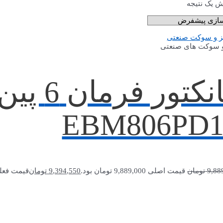
ش یک نتیجه
و سوکت های صنعتی
کانکتور
EBM806PD1
9,88
تومان
قیمت اصلی 9,889,000 تومان بود.
9,394,550
تومان
قیمت فعلی 9,394,550 توما