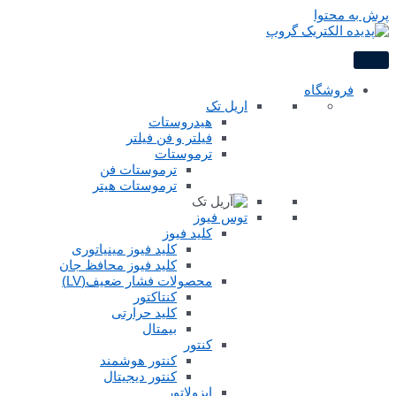
پرش به محتوا
فروشگاه
اریل تک
هیدروستات
فیلتر و فن فیلتر
ترموستات
ترموستات فن
ترموستات هیتر
توس فیوز
کلید فیوز
کلید فیوز مینیاتوری
کلید فیوز محافظ جان
محصولات فشار ضعیف(LV)
کنتاکتور
کلید حرارتی
بیمتال
کنتور
کنتور هوشمند
کنتور دیجیتال
ایزولاتور