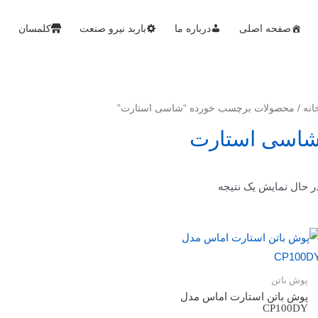
صفحه اصلی
درباره ما
باربد نیرو صنعت
کلمسان
انه
/ محصولات برچسب خورده “شاسی استارت”
اسی استارت
ر حال نمایش یک نتیجه
پوش باتن
پوش باتن استارت اماس مدل
CP100DY