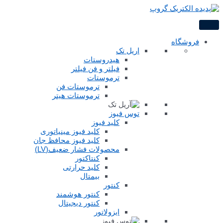
فروشگاه
اریل تک
هیدروستات
فیلتر و فن فیلتر
ترموستات
ترموستات فن
ترموستات هیتر
توس فیوز
کلید فیوز
کلید فیوز مینیاتوری
کلید فیوز محافظ جان
محصولات فشار ضعیف(LV)
کنتاکتور
کلید حرارتی
بیمتال
کنتور
کنتور هوشمند
کنتور دیجیتال
ایزولاتور