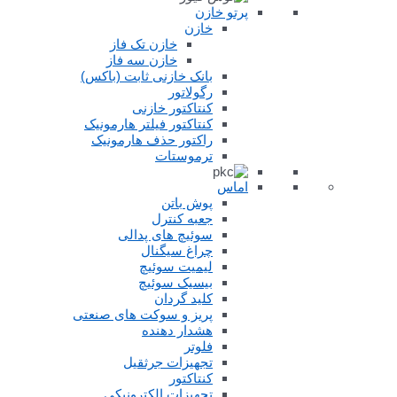
پرتو خازن
خازن
خازن تک فاز
خازن سه فاز
بانک خازنی ثابت (باکس)
رگولاتور
کنتاکتور خازنی
کنتاکتور فیلتر هارمونیک
راکتور حذف هارمونیک
ترموستات
اماس
پوش باتن
جعبه کنترل
سوئیچ های پدالی
چراغ سیگنال
لیمیت سوئیچ
بیسیک سوئیچ
کلید گردان
پریز و سوکت های صنعتی
هشدار دهنده
فلوتر
تجهیزات جرثقیل
کنتاکتور
تجهیزات الکترونیکی