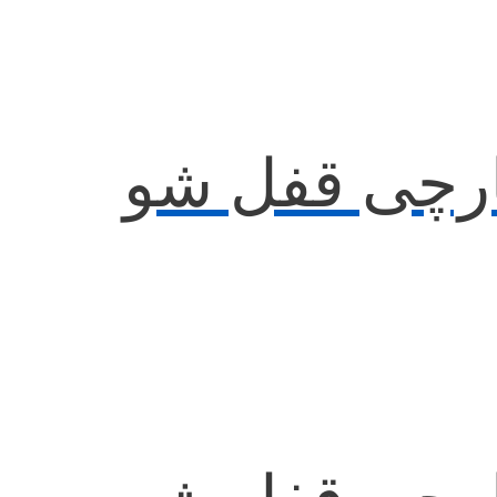
رچی قفل شو