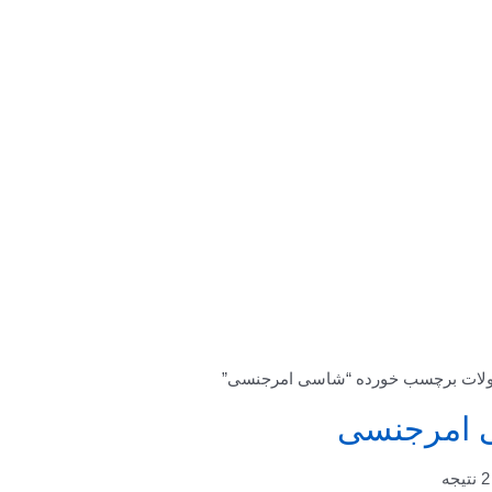
لات برچسب خورده “شاسی امرجنسی”
امرجنسی