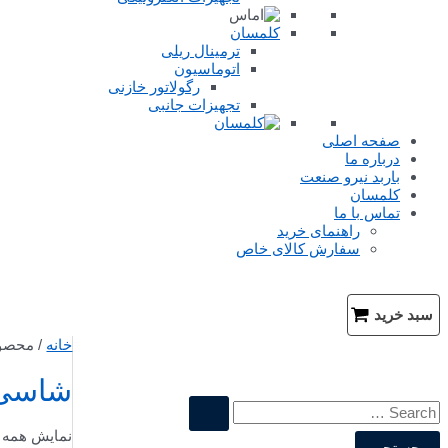
کلمسان
ترمینال ریلی
اتوماسیون
رگولاتور خازنی
تجهیزات جانبی
صفحه اصلی
درباره ما
باربد نیرو صنعت
کلمسان
تماس با ما
راهنمای خرید
سفارش کالای خاص
سبد خرید
خانه
/ محصو
شاسی 
نمایش همه 2 نتیجه