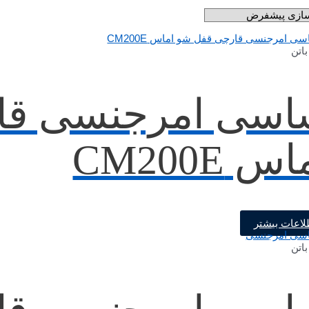
اتن
اسی امرجنسی قا
س CM200E
لاعات بیشتر
اتن