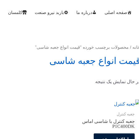
صفحه اصلی
درباره ما
باربد نیرو صنعت
کلمسان
انه
/ محصولات برچسب خورده “قیمت انواع جعبه شاسی”
یمت انواع جعبه شاسی
ر حال نمایش یک نتیجه
جعبه کنترل
جعبه کنترل با شاسی اماس
P1C400DK