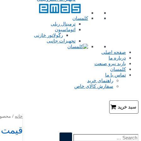
کلمسان
ترمینال ریلی
اتوماسیون
رگولاتور خازنی
تجهیزات جانبی
صفحه اصلی
درباره ما
باربد نیرو صنعت
کلمسان
تماس با ما
راهنمای خرید
سفارش کالای خاص
جستجو
سبد خرید
خانه
/ محصولا
قیمت ا
ج