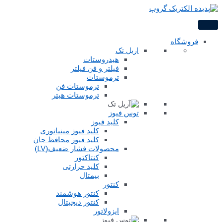
پرش
به
محتوا
فروشگاه
اریل تک
هیدروستات
فیلتر و فن فیلتر
ترموستات
ترموستات فن
ترموستات هیتر
توس فیوز
کلید فیوز
کلید فیوز مینیاتوری
کلید فیوز محافظ جان
محصولات فشار ضعیف(LV)
کنتاکتور
کلید حرارتی
بیمتال
کنتور
کنتور هوشمند
کنتور دیجیتال
ایزولاتور