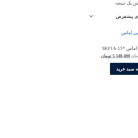
ش یک نتیجه
 *SKF1A-15
قیمت
قیمت
مان
5,540,400
تومان
اصلی
فعلی
5,832,000 تومان
5,540,400 تومان
ه سبد خرید
بود.
است.