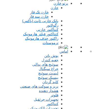
پرتو خازن
خازن
خازن تک فاز
خازن سه فاز
بانک خازنی ثابت (باکس)
رگولاتور
کنتاکتور خازنی
کنتاکتور فیلتر هارمونیک
راکتور حذف هارمونیک
ترموستات
اماس
پوش باتن
جعبه کنترل
سوئیچ های پدالی
چراغ سیگنال
لیمیت سوئیچ
بیسیک سوئیچ
کلید گردان
پریز و سوکت های صنعتی
هشدار دهنده
فلوتر
تجهیزات جرثقیل
کنتاکتور
تجهیزات الکترونیکی