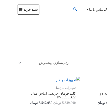
سبد خرید
تماس با ما
تجهیزات جرثقیل
رثقیل 5 دکمه دو
کلید فرمان جرثقیل اماس مدل
PV5E30B22
تومان
5,839,000
تومان
5,547,050
تومان