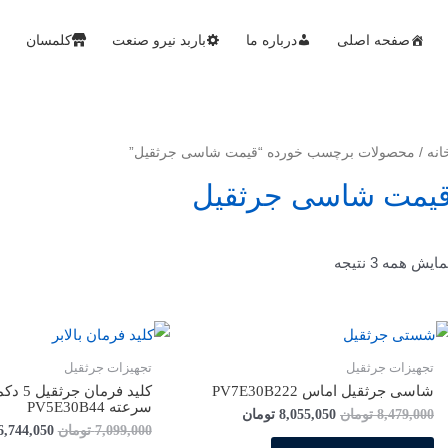
صفحه اصلی
درباره ما
باربد نیرو صنعت
کلمسان
انه
/ محصولات برچسب خورده “قیمت شاسی جرثقیل”
یمت شاسی جرثقیل
مایش همه 3 نتیجه
تجهیزات جرثقیل
تجهیزات جرثقیل
شاسی جرثقیل اماس PV7E30B222
کلید فرمان ج
سرعته PV5E30B44
8,479,000
تومان
8,055,050
تومان
7,099,000
تومان
6,744,050