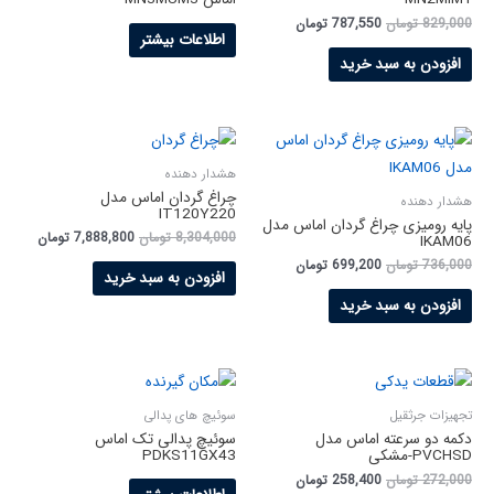
829,000
تومان
787,550
تومان
اطلاعات بیشتر
افزودن به سبد خرید
هشدار دهنده
چراغ گردان اماس مدل
هشدار دهنده
IT120Y220
پایه رومیزی چراغ گردان اماس مدل
8,304,000
تومان
7,888,800
تومان
IKAM06
736,000
تومان
699,200
تومان
افزودن به سبد خرید
افزودن به سبد خرید
تجهیزات جرثقیل
سوئیچ های پدالی
دکمه دو سرعته اماس مدل
سوئیچ پدالی تک اماس
PVCHSD-مشکی
PDKS11GX43
272,000
تومان
258,400
تومان