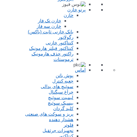
پرتو خازن
خازن
خازن تک فاز
خازن سه فاز
بانک خازنی ثابت (باکس)
رگولاتور
کنتاکتور خازنی
کنتاکتور فیلتر هارمونیک
راکتور حذف هارمونیک
ترموستات
اماس
پوش باتن
جعبه کنترل
سوئیچ های پدالی
چراغ سیگنال
لیمیت سوئیچ
بیسیک سوئیچ
کلید گردان
پریز و سوکت های صنعتی
هشدار دهنده
فلوتر
تجهیزات جرثقیل
کنتاکتور