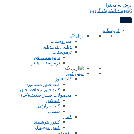
پرش به محتوا
فروشگاه
اریل تک
هیدروستات
فیلتر و فن فیلتر
ترموستات
ترموستات فن
ترموستات هیتر
توس فیوز
کلید فیوز
کلید فیوز مینیاتوری
کلید فیوز محافظ جان
محصولات فشار ضعیف(LV)
کنتاکتور
کلید حرارتی
بیمتال
کنتور
کنتور هوشمند
کنتور دیجیتال
ایزولاتور