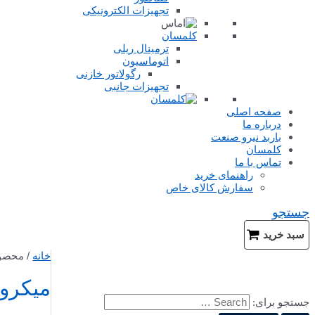
تجهیزات الکترونیکی
کلمسان
ترمینال ریلی
اتوماسیون
رگولاتور خازنی
تجهیزات جانبی
صفحه اصلی
درباره ما
باربد نیرو صنعت
کلمسان
تماس با ما
راهنمای خرید
سفارش کالای خاص
جستجو
سبد خرید
خانه
/ محصول
میکرو
جستجو برای: