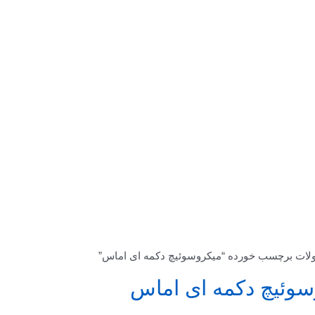
ات برچسب خورده “میکروسوئیچ دکمه ای اماس”
سوئیچ دکمه ای اماس