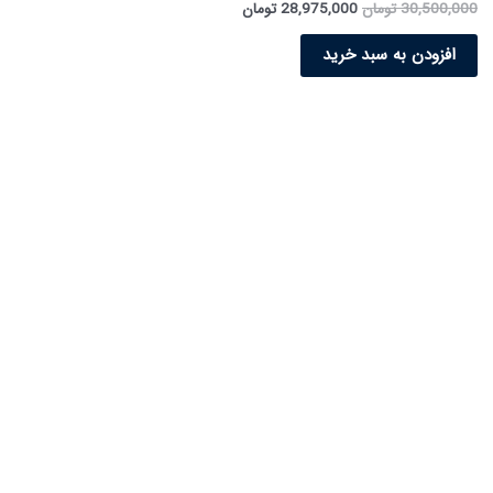
30,500,000
تومان
28,975,000
تومان
افزودن به سبد خرید