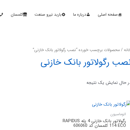
صفحه اصلی
درباره ما
باربد نیرو صنعت
کلمسان
انه
/ محصولات برچسب خورده “نصب رگولاتور بانک خازنی”
صب رگولاتور بانک خازنی
ر حال نمایش یک نتیجه
اتوماسیون
رگولاتور بانک خازنی 4 پله RAPIDUS
114 ECO کلمسان کد 606060