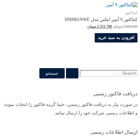
کنتاکتور
كنتاكتور 9 آمپر اماس مدل HN0901NWE
قیمت
قیمت
2,686,000
تومان
2,551,700
تومان
اصلی
فعلی
2,686,000 تومان
2,551,700 تومان
افزودن به سبد خرید
بود.
است.
ج
س
ت
دریافت فاکتور رسمی
ج
در صورت نیاز به دریافت فاکتور رسمی، حتما گزینه فاکتور را انتخاب نموده
و
و اطلاعات رسمی شرکت خود را ارسال نمائید.
ب
ر
ا
ارسال اطلاعات رسمی
ی