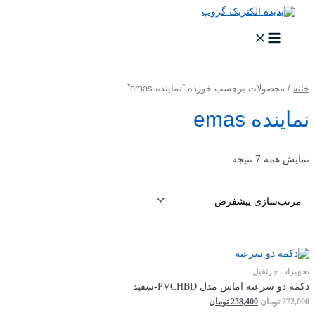
پرش
به
محتوا
MAIN
MENU
خانه
/ محصولات برچسب خورده “نماینده emas”
نماینده emas
نمایش همه 7 نتیجه
تجهیزات جرثقیل
دکمه دو سرعته اماس مدل PVCHBD-سفید
قیمت
قیمت
272,000
تومان
258,400
تومان
اصلی
فعلی