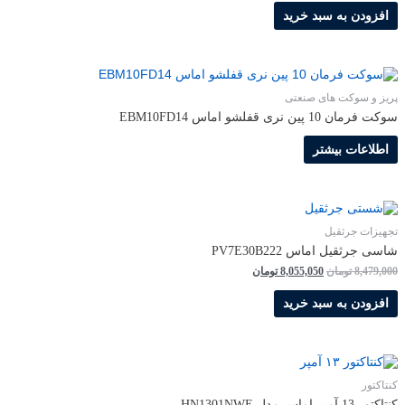
272,000 تومان
258,400 تومان
افزودن به سبد خرید
بود.
است.
پریز و سوکت های صنعتی
سوکت فرمان 10 پین نری قفلشو اماس EBM10FD14
اطلاعات بیشتر
تجهیزات جرثقیل
شاسی جرثقیل اماس PV7E30B222
قیمت
قیمت
8,479,000
تومان
8,055,050
تومان
اصلی
فعلی
8,479,000 تومان
8,055,050 تومان
افزودن به سبد خرید
بود.
است.
کنتاکتور
كنتاكتور 13 آمپر اماس مدل HN1301NWE