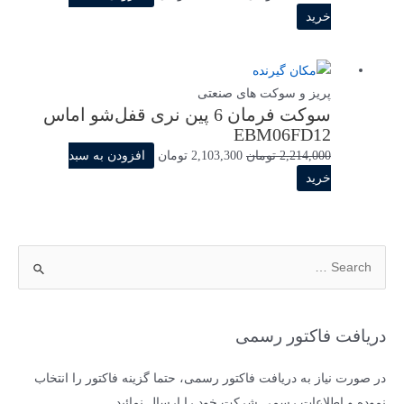
اصلی
فعلی
خرید
1,355,000 تومان
1,287,250 تومان
بود.
است.
پریز و سوکت های صنعتی
سوکت فرمان 6 پین نری قفل‌شو اماس
EBM06FD12
قیمت
قیمت
2,214,000
تومان
2,103,300
تومان
افزودن به سبد
اصلی
فعلی
خرید
2,214,000 تومان
2,103,300 تومان
بود.
است.
ج
س
ت
ج
دریافت فاکتور رسمی
و
ب
در صورت نیاز به دریافت فاکتور رسمی، حتما گزینه فاکتور را انتخاب
ر
نموده و اطلاعات رسمی شرکت خود را ارسال نمائید.