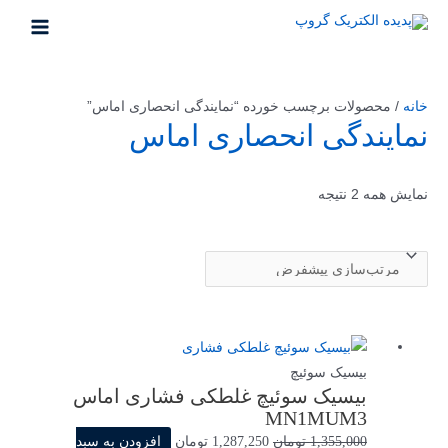
رش
ه
MAIN
حتوا
MENU
خانه
/ محصولات برچسب خورده “نمایندگی انحصاری اماس”
نمایندگی انحصاری اماس
نمایش همه 2 نتیجه
بیسیک سوئیچ
بیسیک سوئیچ غلطکی فشاری اماس
MN1MUM3
قیمت
قیمت
1,355,000
تومان
1,287,250
تومان
افزودن به سبد