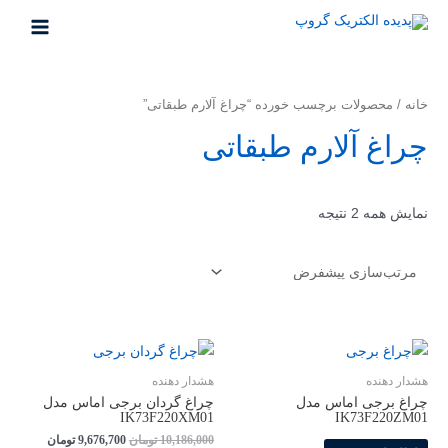
رش
ه
MAIN
حتوا
MENU
خانه
/ محصولات برچسب خورده “چراغ آلارم طبقاتی”
چراغ آلارم طبقاتی
نمایش همه 2 نتیجه
هشدار دهنده
هشدار دهنده
چراغ برجی اماس مدل
چراغ گردان برجی اماس مدل
IK73F220XM01
IK73F220ZM01
قیمت
قیمت
10,186,000
تومان
9,676,700
تومان