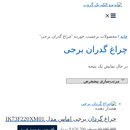
پرش
به
محتوا
MAIN
MENU
خانه
/ محصولات برچسب خورده “چراغ گدران برجی”
چراغ گدران برجی
در حال نمایش یک نتیجه
هشدار دهنده
چراغ گردان برجی اماس مدل IK73F220XM01
قیمت
قیمت
10,186,000
تومان
9,676,700
تومان
افزودن به سبد خرید