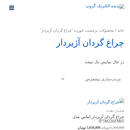
خانه
/ محصولات برچسب خورده “چراغ گردان آژیردار”
چراغ گردان آژیردار
در حال نمایش یک نتیجه
هشدار دهنده
چراغ گردان آژیردار اماس مدل
IF5M220ZM05
5,304,000
تومان
5,038,800
تومان