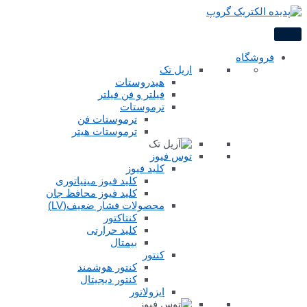
پرش
به
محتوا
فروشگاه
اریل تک
هیدروستات
فیلتر و فن فیلتر
ترموستات
ترموستات فن
ترموستات هیتر
توس فیوز
کلید فیوز
کلید فیوز مینیاتوری
کلید فیوز محافظ جان
محصولات فشار ضعیف(LV)
کنتاکتور
کلید حرارتی
بیمتال
کنتور
کنتور هوشمند
کنتور دیجیتال
ایزولاتور