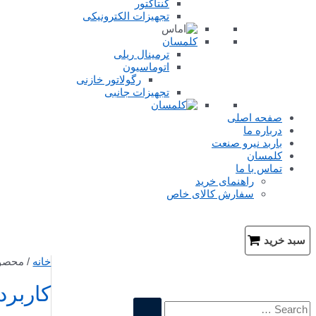
کنتاکتور
تجهیزات الکترونیکی
کلمسان
ترمینال ریلی
اتوماسیون
رگولاتور خازنی
تجهیزات جانبی
صفحه اصلی
درباره ما
باربد نیرو صنعت
کلمسان
تماس با ما
راهنمای خرید
سفارش کالای خاص
جستجو
سبد خرید
خانه
/ محصول
کاربرد
ج