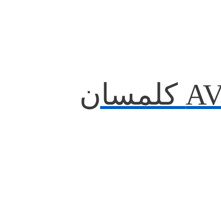
ترمینال ریلی AVK 240 کلمسان