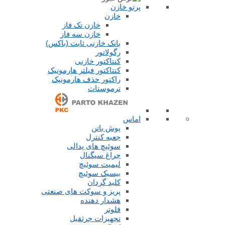
پرتو خازن
خازن
خازن تک فاز
خازن سه فاز
بانک خازنی ثابت (باکس)
رگولاتور
کنتاکتور خازنی
کنتاکتور فیلتر هارمونیک
راکتور حذف هارمونیک
ترموستات
اماس
پوش باتن
جعبه کنترل
سوئیچ های پدالی
چراغ سیگنال
لیمیت سوئیچ
بیسیک سوئیچ
کلید گردان
پریز و سوکت های صنعتی
هشدار دهنده
فلوتر
تجهیزات جرثقیل