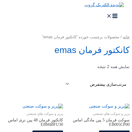
پرش
به
محتوا
MAIN
MENU
خانه
/ محصولات برچسب خورده “کانکتور فرمان emas”
کانکتور فرمان emas
نمایش همه 2 نتیجه
پریز و سوکت های صنعتی
پریز و سوکت های صنعتی
سوکت فرمان 5 پین مادگی اماس
کانکتور فرمان 48 پین نری اماس
EBM48FU30
EB005CP00