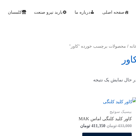
صفحه اصلی
درباره ما
باربد نیرو صنعت
کلمسان
انه
/ محصولات برچسب خورده “کاور”
اور
ر حال نمایش یک نتیجه
بیسیک سوئیچ
کاور کلید کلنگی اماس MAK
433,000
تومان
411,350
تومان