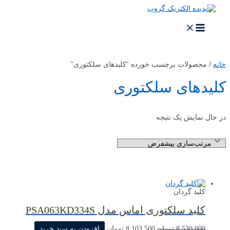
خانه
/ محصولات برچسب خورده “کلیدهای سلکتوری”
کلیدهای سلکتوری
در حال نمایش یک نتیجه
کلید گردان
کلید سلکتوری اماس مدل PSA063KD334S
8,530,000
تومان
8,103,500
تومان
افزودن به سبد خرید