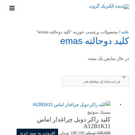
رش
ه
MAIN
حتوا
MENU
خانه
/ محصولات برچسب خورده “کلید دوحالته ‌emas”
کلید دوحالته ‌emas
در حال نمایش یک نتیجه
بیسیک سوئیچ
كليد راکر دوبل چراغدار اماس
A12B1K11
قیمت
قیمت
198,000
تومان
188,100
تومان
افزودن به سبد خرید