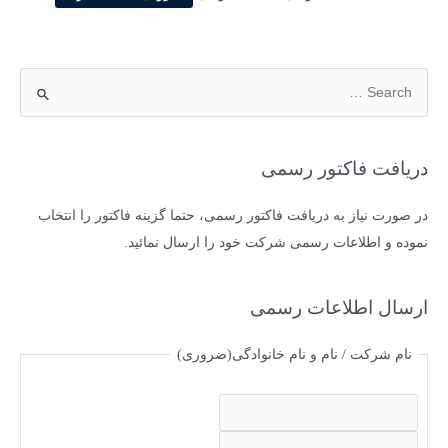
اصلی
فعلی
198,000 تومان
188,100 تومان
بود.
است.
ج
س
ت
ج
دریافت فاکتور رسمی
و
ب
در صورت نیاز به دریافت فاکتور رسمی، حتما گزینه فاکتور را انتخاب
ر
نموده و اطلاعات رسمی شرکت خود را ارسال نمائید.
ا
ی
ارسال اطلاعات رسمی
:
نام شرکت / نام و نام خانوادگی
(ضروری)
ا
س
ف