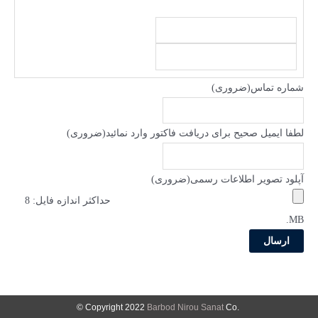
ا
س
ف
م
ا
شماره تماس
(ضروری)
م
ی
ل
لطفا ایمیل صحیح برای دریافت فاکتور وارد نمائید
(ضروری)
آپلود تصویر اطلاعات رسمی
(ضروری)
حداکثر اندازه فایل: 8
MB.
Barbod Nirou Sanat
Co ©
.Copyright 2022