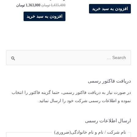
اصلی
فعلی
قیمت
قیمت
1,435,400
تومان
1,363,000
تومان
2,686,000 تومان
2,551,700 تومان
افزودن به سبد خرید
اصلی
فعلی
بود.
است.
1,435,400 تومان
000
افزودن به سبد خرید
بود.
است.
ج
س
ت
ج
دریافت فاکتور رسمی
و
در صورت نیاز به دریافت فاکتور رسمی، حتما گزینه فاکتور را انتخاب
ب
نموده و اطلاعات رسمی شرکت خود را ارسال نمائید.
ر
ا
ارسال اطلاعات رسمی
ی
:
نام شرکت / نام و نام خانوادگی
(ضروری)