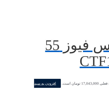
کنتاکتور 115 آمپر توس فیوز 55
افزودن به سبد
17,04 تومان است.