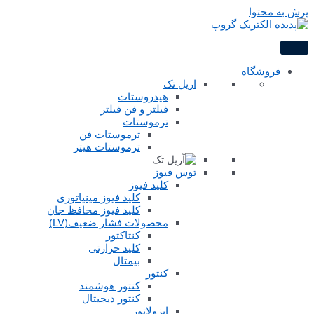
پرش به محتوا
فروشگاه
اریل تک
هیدروستات
فیلتر و فن فیلتر
ترموستات
ترموستات فن
ترموستات هیتر
توس فیوز
کلید فیوز
کلید فیوز مینیاتوری
کلید فیوز محافظ جان
محصولات فشار ضعیف(LV)
کنتاکتور
کلید حرارتی
بیمتال
کنتور
کنتور هوشمند
کنتور دیجیتال
ایزولاتور