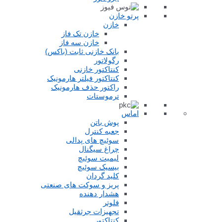
پرتو خازن
خازن
خازن تک فاز
خازن سه فاز
بانک خازنی ثابت (باکس)
رگولاتور
کنتاکتور خازنی
کنتاکتور فیلتر هارمونیک
راکتور حذف هارمونیک
ترموستات
اماس
پوش باتن
جعبه کنترل
سوئیچ های پدالی
چراغ سیگنال
لیمیت سوئیچ
بیسیک سوئیچ
کلید گردان
پریز و سوکت های صنعتی
هشدار دهنده
فلوتر
تجهیزات جرثقیل
کنتاکتور