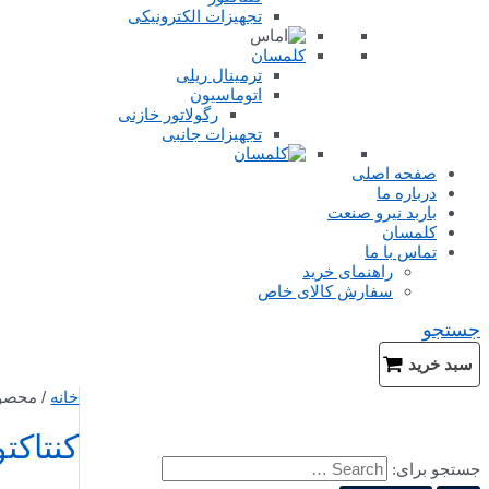
تجهیزات الکترونیکی
کلمسان
ترمینال ریلی
اتوماسیون
رگولاتور خازنی
تجهیزات جانبی
صفحه اصلی
درباره ما
باربد نیرو صنعت
کلمسان
تماس با ما
راهنمای خرید
سفارش کالای خاص
جستجو
سبد خرید
خانه
/ محصولات
کنتاکتور 115 
جستجو برای: