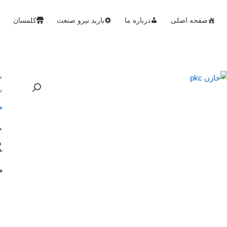
صفحه اصلی
درباره ما
باربد نیرو صنعت
کلمسان
خ
سی
خ
R
م