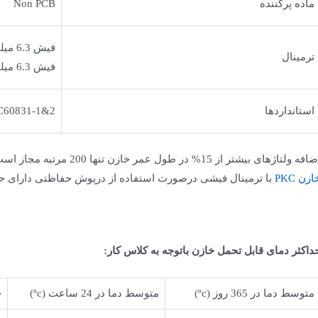
ماده پرکننده
Non PCB
فیش 6.3 میلیمتر برای تک فاز
ترمینال
فیش 6.3 میلیمتر، BT,MT,ST برای 3 فاز
استانداردها
C60831-1&2
افه ولتاژهای بیشتر از 15% در طول عمر خازن تنها 200 مرتبه مجاز است.
ازن PKC
با ترمینال فیشی درصورت استفاده از درپوش حفاظتی دارای حفاظت IP20 خواه
داکثر دمای قابل تحمل خازن باتوجه به کلاس کار:
متوسط دما در 365 روز (ºc)
متوسط دما در 24 ساعت (ºc)
ح