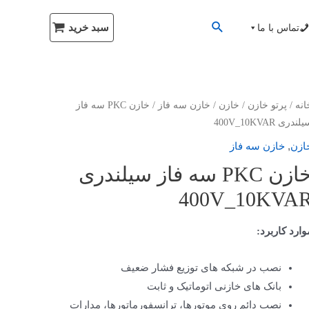
سبد خرید
تماس با ما
انه
/
پرتو خازن
/
خازن
/
خازن سه فاز
/ خازن PKC سه فاز
لندری 400V_10KVAR
,
ازن
خازن سه فاز
خازن PKC سه فاز سیلندری
400V_10KVA
وارد کاربرد:
نصب در شبکه های توزیع فشار ضعیف
بانک های خازنی اتوماتیک و ثابت
نصب دائم روی موتورها، ترانسفورماتورها، مدارات