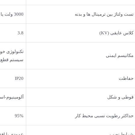
تست ولتاژ بین ترمینال ها و بدنه
3000 ولت یا 2UN+2000 هرکدام بزرگتر باشد
کلاس عایقی (KV)
3.8
تکنولوژی خو
مکانیسم ایمنی
سیستم قطع ا
حفاظت
IP20
قوطی و شکل
آلومینیوم-است
حداکثر رطوبت نسبی محیط کار
95%
شرایط نصب
عمودی یا اف