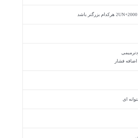
دترمیمی
ضافه فشار
وانه ای
قی