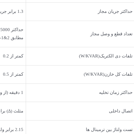
حداکثر جریان مجاز
1.3 برابر جریان نامی
حداکثر 5000 بار در سال
تعداد قطع و وصل مجاز
مطابق EN/IEC60831-1&2
تلفات دی الکتریک(W/KVAR)
کمتر از 0.2
تلفات کل خازن(W/KVAR)
کمتر از 0.5
حداکثر زمان تخلیه
1 دقیقه (از ولتاژ نامی به 75 ولت)
اتصال داخلی
مثلث (∆) برای 3 ف
تست ولتاژ بین ترمینال ها
2.15 برابر ولتاژ نامی-2ثانیه