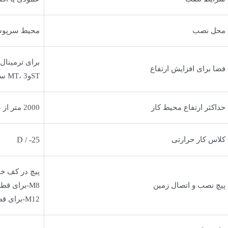
محل نصب
محیط سرپوشیده (
برای ترمینال های 6.3 
فضا برای افزایش ارتفاع
STوMT، 3 سانتی متر و ترمینال BT، 5 سانتیمتر
حداکثر ارتفاع محیط کار
2000 متر از سطح دریا
کلاس کار حرارتی
D / -25
پیچ در کف خ
پیچ نصب و اتصال زمین
M8-برای قطر 45mm
M12-برای قطر 50mm و بزرگتر