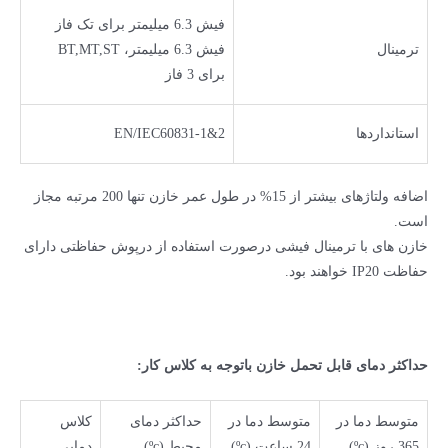
فیش 6.3 میلیمتر برای تک فاز
ترمینال
فیش 6.3 میلیمتر، BT,MT,ST
برای 3 فاز
استانداردها
EN/IEC60831-1&2
اضافه ولتاژهای بیشتر از 15% در طول عمر خازن تنها 200 مرتبه مجاز
است.
خازن های با ترمینال فیشی درصورت استفاده از درپوش حفاظتی دارای
حفاظت IP20 خواهند بود.
حداکثر دمای قابل تحمل خازن باتوجه به کلاس کار:
متوسط دما در
متوسط دما در
حداکثر دمای
کلاس
365 روز (ºc)
24 ساعت (ºc)
محیط (ºc)
دمایی