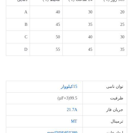
A
40
30
20
B
45
35
25
C
50
40
30
D
55
45
35
توان نامی
15کیلووار
ظرفیت
99.5(µF×3)
جریان فاز
21.7A
ترمینال
MT
ابعاد خازن
280*85(D*H)mm