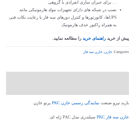
… برای جبران سازی انفرادی یا گروهی
نصب در شبکه های دارای تجهیزات مولد هارمونیکی مانند
UPSها، کانورتورها و کنترل دورهای سه فاز با رعایت نکات فنی
به همراه راکتور حذف هارمونیک
پیش از خرید
راهنمای خرید
را مطالعه نمایید.
Categories:
خازن
,
خازن سه فاز
توضیحات
توضیحات تکمیلی
باربد نیرو صنعت
نمایندگی رسمی خازن PKC
پرتو خازن
خازن سه فاز PKC
سیلندری مدل PAC ژله ای: