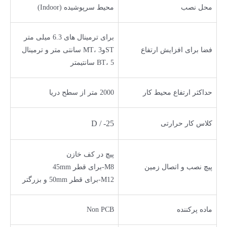
محل نصب
محیط سرپوشیده (Indoor)
برای ترمینال های 6.3 میلی متر
فضا برای افزایش ارتفاع
STوMT، 3 سانتی متر و ترمینال
BT، 5 سانتیمتر
حداکثر ارتفاع محیط کار
2000 متر از سطح دریا
D / -25
کلاس کار حرارتی
پیچ در کف خازن
پیچ نصب و اتصال زمین
M8-برای قطر 45mm
M12-برای قطر 50mm و بزرگتر
ماده پرکننده
Non PCB