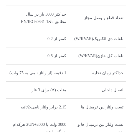
حداکثر 5000 بار در سال
تعداد قطع و وصل مجاز
مطابق EN/IEC60831-1&2
تلفات دی الکتریک(W/KVAR)
کمتر از 0.2
تلفات کل خازن(W/KVAR)
کمتر از 0.5
حداکثر زمان تخلیه
1 دقیقه (از ولتاژ نامی به 75 ولت)
اتصال داخلی
مثلث (∆) برای 3 فاز
تست ولتاژ بین ترمینال ها
2.15 برابر ولتاژ نامی-2ثانیه
تست ولتاژ بین ترمینال ها و
3000 ولت یا 2UN+2000 هرکدام
بدنه
بزرگتر باشد