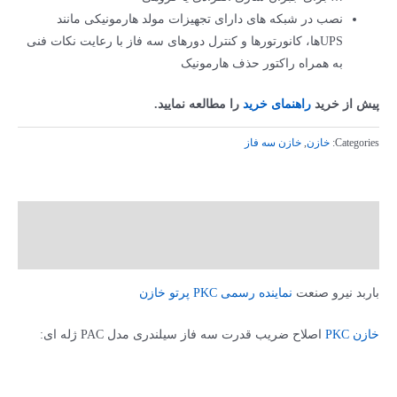
نصب در شبکه های دارای تجهیزات مولد هارمونیکی مانند
UPSها، کانورتورها و کنترل دورهای سه فاز با رعایت نکات فنی
به همراه راکتور حذف هارمونیک
پیش از خرید
راهنمای خرید
را مطالعه نمایید.
Categories:
خازن
,
خازن سه فاز
توضیحات
توضیحات تکمیلی
باربد نیرو صنعت
نماینده رسمی PKC پرتو خازن
خازن PKC
اصلاح ضریب قدرت سه فاز سیلندری مدل PAC ژله ای: