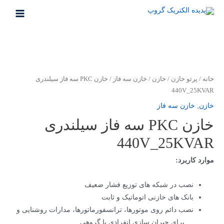
رش
ه
MAIN
حتوا
MENU
خانه
/
پرتو خازن
/
خازن
/
خازن سه فاز
/ خازن PKC سه فاز سیلندری
440V_25KVAR
خازن
,
خازن سه فاز
خازن PKC سه فاز سیلندری
440V_25KVAR
موارد کاربرد:
نصب در شبکه های توزیع فشار ضعیف
بانک های خازنی اتوماتیک و ثابت
نصب دائم روی موتورها، ترانسفورماتورها، مدارات روشنایی و
… برای جبران سازی انفرادی یا گروهی