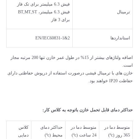
فیش 6.3 میلیمتر برای تک فاز
ترمینال
فیش 6.3 میلیمتر، BT,MT,ST
برای 3 فاز
استانداردها
EN/IEC60831-1&2
اضافه ولتاژهای بیشتر از 15% در طول عمر خازن تنها 200 مرتبه مجاز
است.
خازن های با ترمینال فیشی درصورت استفاده از درپوش حفاظتی دارای
حفاظت IP20 خواهند بود.
حداکثر دمای قابل تحمل خازن باتوجه به کلاس کار:
متوسط دما در
متوسط دما در
حداکثر دمای
کلاس
365 روز (ºc)
24 ساعت (ºc)
محیط (ºc)
دمایی