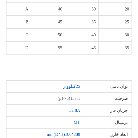
A
40
30
20
B
45
35
25
C
50
40
30
D
55
45
35
توان نامی
25کیلووار
ظرفیت
137.1(µF×3)
جریان فاز
32.8A
ترمینال
MT
ابعاد خازن
280*100(D*H)mm