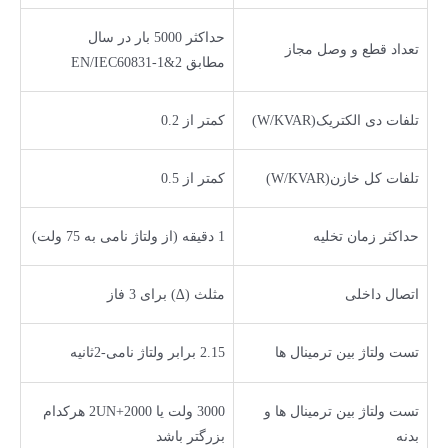
حداکثر 5000 بار در سال
تعداد قطع و وصل مجاز
مطابق EN/IEC60831-1&2
تلفات دی الکتریک(W/KVAR)
کمتر از 0.2
تلفات کل خازن(W/KVAR)
کمتر از 0.5
حداکثر زمان تخلیه
1 دقیقه (از ولتاژ نامی به 75 ولت)
اتصال داخلی
مثلث (∆) برای 3 فاز
تست ولتاژ بین ترمینال ها
2.15 برابر ولتاژ نامی-2ثانیه
تست ولتاژ بین ترمینال ها و
3000 ولت یا 2UN+2000 هرکدام
بدنه
بزرگتر باشد