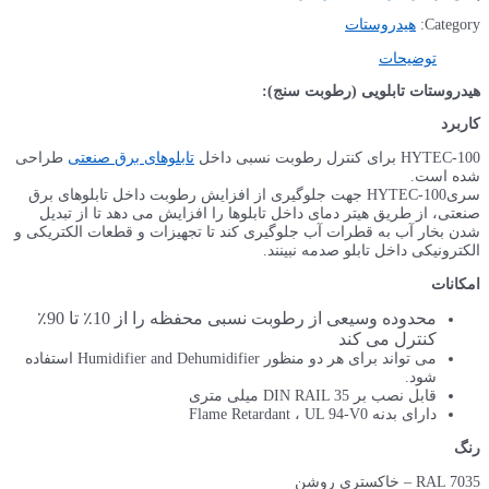
Category:
هیدروستات
توضیحات
هیدروستات تابلویی (رطوبت سنج):
کاربرد
HYTEC-100 برای کنترل رطوبت نسبی داخل
تابلوهای برق صنعتی
طراحی
شده است.
سریHYTEC-100 جهت جلوگیری از افزایش رطوبت داخل تابلوهای برق
صنعتی، از طریق هیتر دمای داخل تابلوها را افزایش می دهد تا از تبدیل
شدن بخار آب به قطرات آب جلوگیری کند تا تجهیزات و قطعات الکتریکی و
الکترونیکی داخل تابلو صدمه نبینند.
امکانات
محدوده وسیعی از رطوبت نسبی محفظه را از 10٪ تا 90٪
کنترل می کند
می تواند برای هر دو منظور Humidifier and Dehumidifier استفاده
شود.
قابل نصب بر DIN RAIL 35 میلی متری
دارای بدنه Flame Retardant ، UL 94-V0
رنگ
RAL 7035 – خاکستری روشن