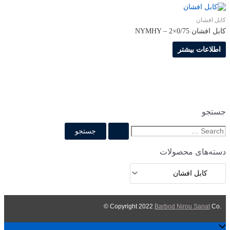
کابل افشان
کابل افشان NYMHY – 2×0/75
اطلاعات بیشتر
جستجو
ج
س
دسته‌های محصولات
ت
ج
و
ب
Barbod Nirou Sanat
Co ©
.Copyright 2022
ر
اسکرول
ا