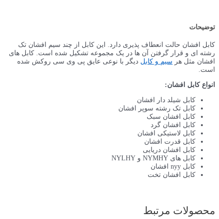
توضیحات
کابل افشان حالت انعطاف پذیری دارد. این کابل از چند سیم افشان تک
رشته ای و قرار گرفتن آن ها در یک مجموعه تشکیل شده است. کابل های
افشان مثل هر
سیم و کابل
دیگر با نوعی عایق پی وی سی روکش شده
است.
انواع کابل افشان:
کابل شیلد دار افشان
کابل تک رشته سوپر افشان
کابل افشان سبک
کابل افشان گرد
کابل لاستیکی افشان
کابل قدرت افشان
کابل افشان دریایی
کابل های NYMHY و NYLHY
کابل nyy افشان
کابل افشان تخت
محصولات مرتبط