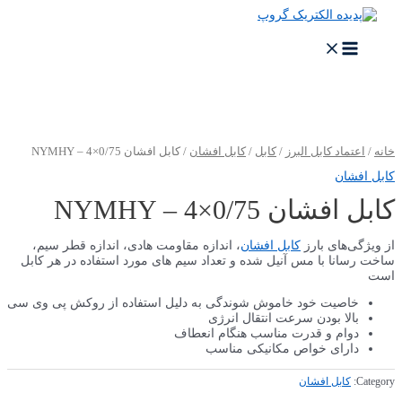
پرش
به
محتوا
MAIN
MENU
خانه
/
اعتماد کابل البرز
/
کابل
/
کابل افشان
/ کابل افشان NYMHY – 4×0/75
کابل افشان
کابل افشان NYMHY – 4×0/75
از ویژگی‌های بارز
کابل افشان
، اندازه مقاومت هادی، اندازه قطر سیم،
ساخت رسانا با مس آنیل شده و تعداد سیم های مورد استفاده در هر کابل
است
خاصیت خود خاموش شوندگی به دلیل استفاده از روکش پی وی سی
بالا بودن سرعت انتقال انرژی
دوام و قدرت مناسب هنگام انعطاف
دارای خواص مکانیکی مناسب
Category:
کابل افشان