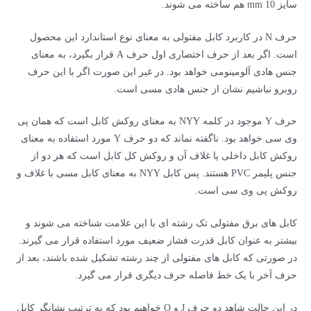
سایز 10 mm هم ساخته می شوند.
حرف N در کاربرد کابل مفتولی به معنای نوع استاندارد این محصول
است. اگر بعد از حرف اختصاری اول حرف A قرار بگیرد، به معنای
جنس هادی آلومینومی خواهد بود. در غیر این صورت اگر با این حرف
روبرو نباشیم نشان از جنس هادی مسی است.
حرف Y موجود در کلمه NYY به معنای روکش کابل است که همان پی
وی سی خواهد بود. ناگفته نماند که دو حرف Y مورد استفاده به معنای
روکش کابل داخلی یا غلاف آن و روکش کل کابل است که هر دو از
جنس پلیمر PVC هستند. پس کابل NYY به معنای کابل مسی با غلاف و
روکش پی وی سی است.
کابل های برق مفتولی تک رشته ای با این علامت شناخته می شوند و
بیشتر به عنوان کابل قدرت فشار ضعیف مورد استفاده قرار می گیرند.
در صورتی که کابل های مفتولی از چند رشته تشکیل شده باشند، بعد از
حرف آخر با یک خط فاصله حرف دیگری قرار می گیرد.
در این حالت شاهد دو حرف J و O خواهیم بود که به ترتیب نشانگر کابل