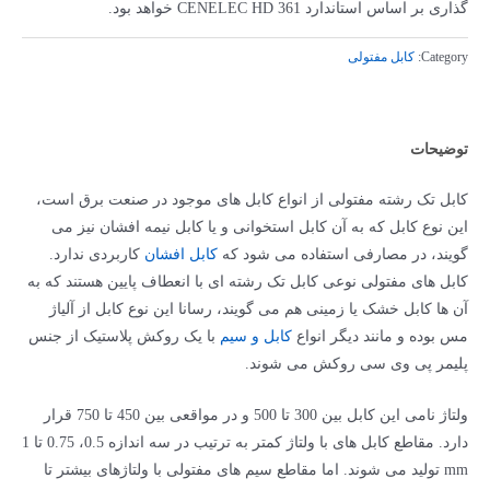
گذاری بر اساس استاندارد CENELEC HD 361 خواهد بود.
Category:
کابل مفتولی
توضیحات
کابل تک رشته مفتولی از انواع کابل های موجود در صنعت برق است،
این نوع کابل که به آن کابل استخوانی و یا کابل نیمه افشان نیز می
گویند، در مصارفی استفاده می شود که
کابل افشان
کاربردی ندارد.
کابل های مفتولی نوعی کابل تک رشته ای با انعطاف پایین هستند که به
آن ها کابل خشک یا زمینی هم می گویند، رسانا این نوع کابل از آلیاژ
مس بوده و مانند دیگر انواع
کابل و سیم
با یک روکش پلاستیک از جنس
پلیمر پی وی سی روکش می شوند.
ولتاژ نامی این کابل بین 300 تا 500 و در مواقعی بین 450 تا 750 قرار
دارد. مقاطع کابل های با ولتاژ کمتر به ترتیب در سه اندازه 0.5، 0.75 تا 1
mm تولید می شوند. اما مقاطع سیم های مفتولی با ولتاژهای بیشتر تا