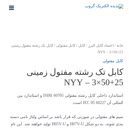
رش
ه
MAIN
حتوا
MENU
خانه
/
اعتماد کابل البرز
/
کابل
/
کابل مفتولی
/ کابل تک رشته مفتول زمینی
25+50×3 – NYY
کابل مفتولی
کابل تک رشته مفتول زمینی
25+50×3 – NYY
استاندارد داخلی کابل رشته مفتولی ISIRI 60705 و استاندارد بین
المللی آن IEC 05 60227 است.
سیم های مفتولی در صورتی که قرار باشد بر اساس ولتاژ نامی دسته
بندی شوند، به دو شکل H07V-U و H05V-U تولید خواهند شد. این نام