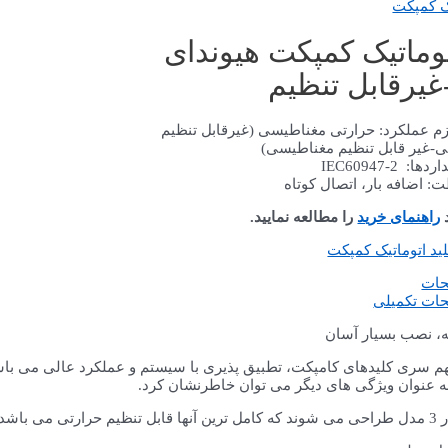
یک کمپکت
توماتیک کمپکت هیوندای
زم عملکرد: حرارتی مغناطیسی (غیرقابل تنظیم
ی-غیر قابل تنظیم مغناطیسی)
ا: IEC60947-2
: اضافه بار، اتصال کوتاه
د
راهنمای خرید
را مطالعه نمایید.
ید اتوماتیک کمپکت
حات
ات تکمیلی
، نصب بسیار آسان
م سری کلیدهای کامپکت، تطبیق پذیری با سیستم و عملکرد عالی می باشد که
 به عنوان ویژگی های دیگر می توان خاطرنشان کرد.
 می باشد.