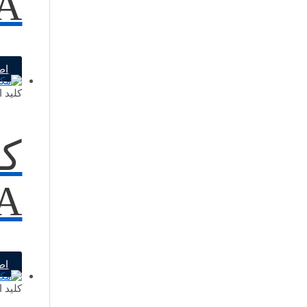
63A-غی
اط
کلید 
کل
32A-قاب
اط
کلید 