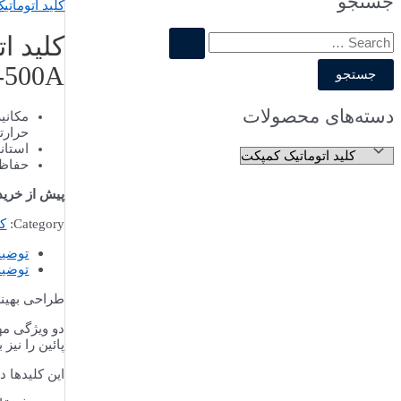
جستجو
کلید اتومات
کلید ا
500A-غیرقابل تنظیم
دسته‌های محصولات
مکانی
حرارت
استاندارده
حفاظت
پیش از خری
Category:
کل
توضی
توضیح
طراحی بهینه
دو ویژگی مه
پائین را نیز
این کلیدها در 3 مدل طراحی می شوند که کامل ترین آنها قابل تنظیم حرارتی