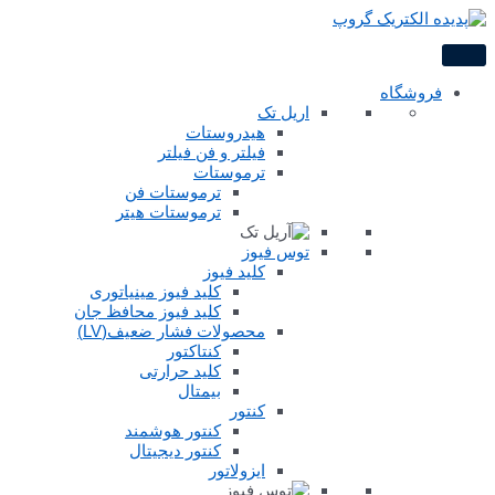
فروشگاه
اریل تک
هیدروستات
فیلتر و فن فیلتر
ترموستات
ترموستات فن
ترموستات هیتر
توس فیوز
کلید فیوز
کلید فیوز مینیاتوری
کلید فیوز محافظ جان
محصولات فشار ضعیف(LV)
کنتاکتور
کلید حرارتی
بیمتال
کنتور
کنتور هوشمند
کنتور دیجیتال
ایزولاتور