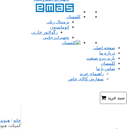
کلمسان
ترمینال ریلی
اتوماسیون
رگولاتور خازنی
تجهیزات جانبی
صفحه اصلی
درباره ما
باربد نیرو صنعت
کلمسان
تماس با ما
راهنمای خرید
سفارش کالای خاص
سبد خرید
خانه
/
هیوندا
کمپکت هیوندای 500A-غیرق