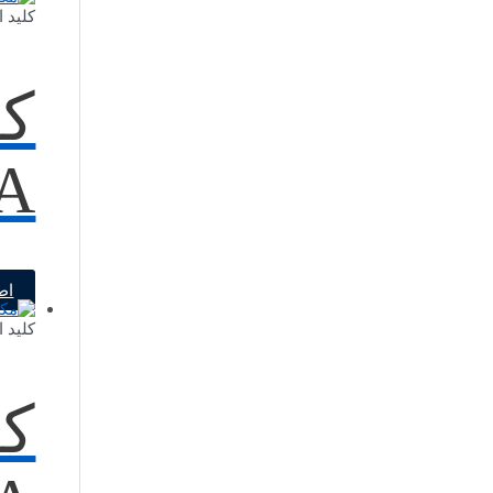
کلید 
کل
40A-غی
اط
کلید 
کل