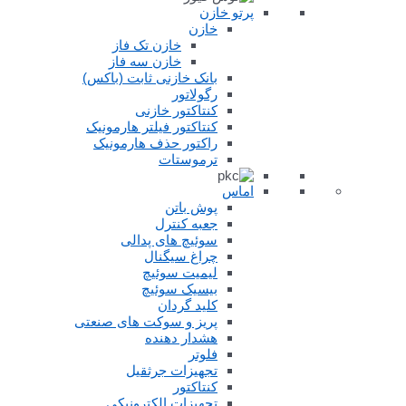
پرتو خازن
خازن
خازن تک فاز
خازن سه فاز
بانک خازنی ثابت (باکس)
رگولاتور
کنتاکتور خازنی
کنتاکتور فیلتر هارمونیک
راکتور حذف هارمونیک
ترموستات
اماس
پوش باتن
جعبه کنترل
سوئیچ های پدالی
چراغ سیگنال
لیمیت سوئیچ
بیسیک سوئیچ
کلید گردان
پریز و سوکت های صنعتی
هشدار دهنده
فلوتر
تجهیزات جرثقیل
کنتاکتور
تجهیزات الکترونیکی