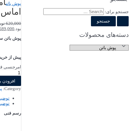
ام
پوش باتن
اماس B200EE باکالی
جستجو برای:
620,000
توم
بود.
589,000
دسته‌های محصولات
پوش باتن سری B، قطر 22 میلی 
پیش از خری
امرجنسی قارچی قف
افزودن ب
Category:
پو
توضی
توضیح
رسم فنی