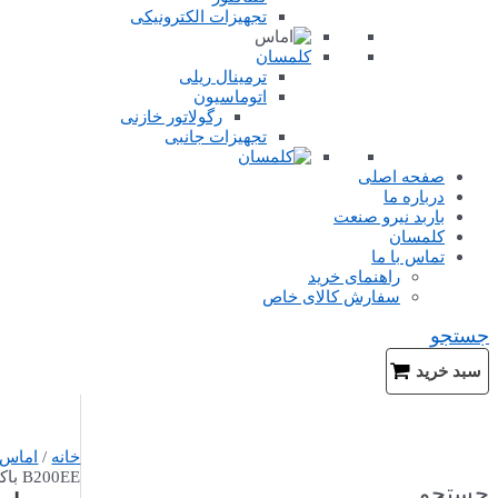
تجهیزات الکترونیکی
کلمسان
ترمینال ریلی
اتوماسیون
رگولاتور خازنی
تجهیزات جانبی
صفحه اصلی
درباره ما
باربد نیرو صنعت
کلمسان
تماس با ما
راهنمای خرید
سفارش کالای خاص
جستجو
سبد خرید
خانه
/
اماس
B200EE باکالیت
جستجو