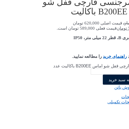
رجنسی قارچی قفل شو
ت
ان
قیمت اصلی 620,000 تومان
تومان
قیمت فعلی 589,000 تومان است.
متر، IP50
د
راهنمای خرید
را مطالعه نمایید.
ل شو اماس B200EE باکالیت عدد
ه سبد خرید
ش باتن
حات
ات تکمیلی