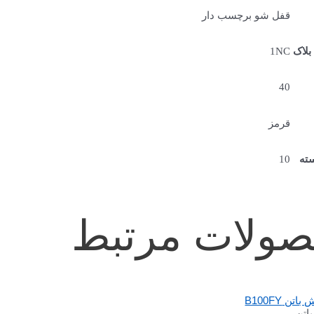
قفل شو برچسب دار
بلاک
1NC
40
قرمز
سته
10
ولات مرتبط
اتن