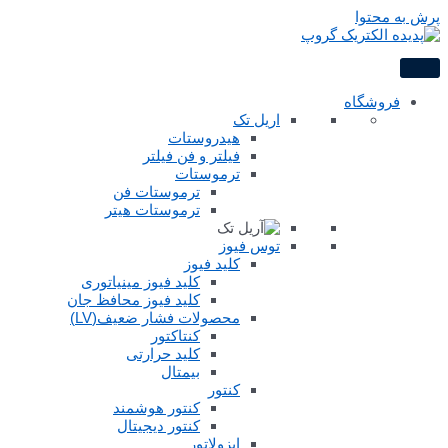
پرش به محتوا
فروشگاه
اریل تک
هیدروستات
فیلتر و فن فیلتر
ترموستات
ترموستات فن
ترموستات هیتر
توس فیوز
کلید فیوز
کلید فیوز مینیاتوری
کلید فیوز محافظ جان
محصولات فشار ضعیف(LV)
کنتاکتور
کلید حرارتی
بیمتال
کنتور
کنتور هوشمند
کنتور دیجیتال
ایزولاتور