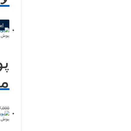
اط
پوش ب
پو
مدل
7,000
پوش ب