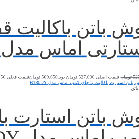
ش باتن باکالیت ق
تارتی اماس مدل *100F
52
تومان
قیمت اصلی 527,000 تومان بود.
500,650
تومان
قیمت فعلی 500,650 تومان است.
اتن
ش باتن استارت باک
مپ اماس مدل B130DY