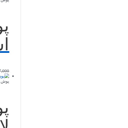
پو
اس
7,000
پوش ب
پو
لا