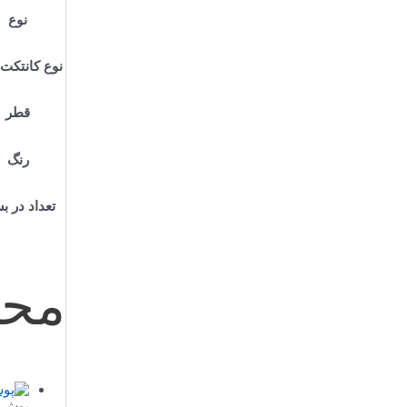
نوع
نوع کانتکت 
قطر
رنگ
تعداد در ب
محص
پوش ب