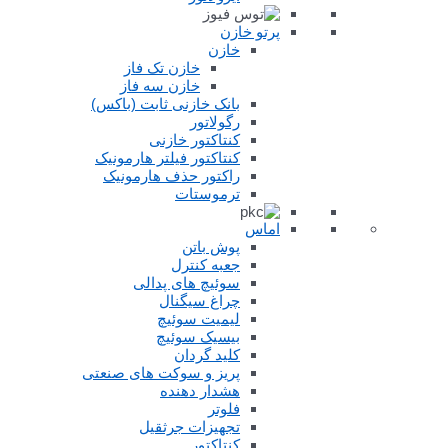
پرتو خازن
خازن
خازن تک فاز
خازن سه فاز
بانک خازنی ثابت (باکس)
رگولاتور
کنتاکتور خازنی
کنتاکتور فیلتر هارمونیک
راکتور حذف هارمونیک
ترموستات
اماس
پوش باتن
جعبه کنترل
سوئیچ های پدالی
چراغ سیگنال
لیمیت سوئیچ
بیسیک سوئیچ
کلید گردان
پریز و سوکت های صنعتی
هشدار دهنده
فلوتر
تجهیزات جرثقیل
کنتاکتور