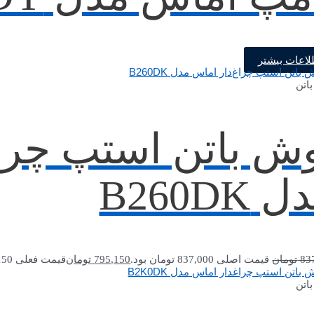
لاعات بیشتر
اتن
ش باتن استپ چراغ
 B260DK
83
تومان
قیمت اصلی 837,000 تومان بود.
795,150
تومان
قیمت فعلی 795,150 تومان است.
اتن