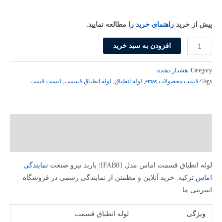
پیش از خرید
راهنمای خرید
را مطالعه نمایید.
لوله
افزودن به سبد خرید
انطباق
قسمت
Category:
هشدار دهنده
اماس
Tags:
قیمت محصولات emas
,
لوله انطباق
,
لوله انطباق قسمت
,
لیست قیمت
مدل
IFAB01
عدد
توضیحات
توضیحات تکمیلی
لوله انطباق قسمت اماس مدل IFAB01؛ باربد نیرو صنعت
نمایندگی
اماس
ترکیه. خرید آنلاین و مطمئن از نمایندگی رسمی در فروشگاه
اینترنتی ما
ویژگی
لوله انطباق قسمت